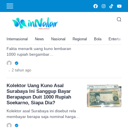
1000 rupiah
Jarang Diketahui Orang, Yuk
Intip Fakta Menarik Uang Kuno
Kertas 1000 Rupiah
Internasional
News
Nasional
Regional
Bola
Entertainm
Sisingamangaraja Tahun 1987
Fakta menarik uang kuno lembaran
1000 rupiah bergambar
Sisingamangaraja TE 1987, simak
selengkapnya.
.
2 tahun
ago
Kolektor Uang Kuno Asal
Surabaya Ini Sanggup Bayar
Berapapun Duit 1000 Rupiah
Soekarno, Siapa Dia?
Kolektor asal Surabaya ini disebut rela
membayar berapa saja nominal harga
jual 1000 rupiah bergambar Soekarno.