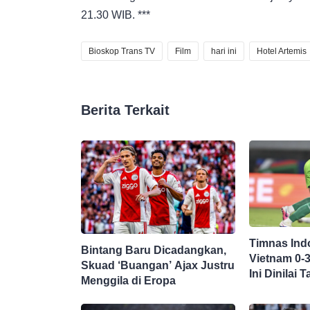
21.30 WIB. ***
Bioskop Trans TV
Film
hari ini
Hotel Artemis
Berita Terkait
Timnas Ind
Bintang Baru Dicadangkan,
Vietnam 0-
Skuad ‘Buangan’ Ajax Justru
Ini Dinilai
Menggila di Eropa