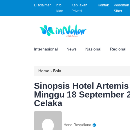
Disclaimer
Info
Kebijakan
Kontak
Pedoman 
Iklan
Privasi
Siber
Internasional
News
Nasional
Regional
Home
›
Bola
Sinopsis Hotel Artemis 
Minggu 18 September 
Celaka
Hana Rosydiana