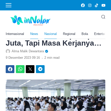
›
Home
Nasional
Sarjana Langsung Masuk
Golongan IX! Gaji PPPK
Bisa Tembus Sampai Rp5
Internasional
News
Nasional
Regional
Bola
Entertainm
Juta, Tapi Masa Kerjanya…
Alma Malik Dewantara
.
9 Desember 2023 09:16
2 min read
Facebook
WhatsApp
Twitter
Telegram