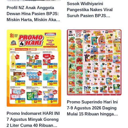
Sosok Widhiyarini
Profil NZ Anak Anggota
Pangestika Nakes Viral
Dewan Hina Pasien BPJS:
Suruh Pasien BPJS
Miskin Harta, Miskin Akal
Potong Urat Nadi, Minta
Pengen Diistimewain!
Maaf Usai Pasien
Meninggal
Promo Superindo Hari Ini
7-9 Agustus 2026 Daging
Promo Indomaret HARI INI
Mulai 15 Ribuan hingga
7 Agustus Minyak Goreng
Diskon 50 Persen
2 Liter Cuma 40 Ribuan