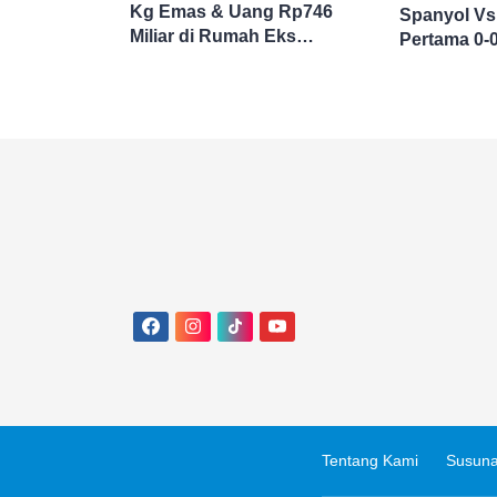
Kg Emas & Uang Rp746
Spanyol Vs
Miliar di Rumah Eks
Pertama 0-
Jampidsus Febri Seret Nama
Jokowi
Tentang Kami
Susuna