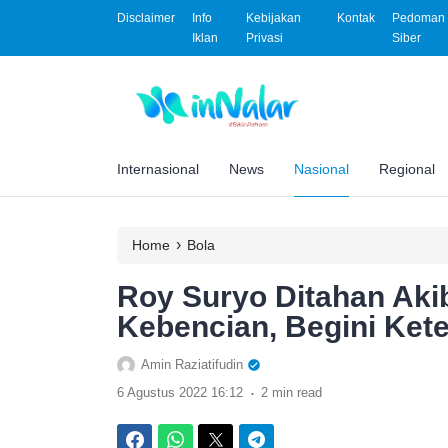
Disclaimer
Info
Kebijakan
Kontak
Pedoman 
Iklan
Privasi
Siber
Internasional
News
Nasional
Regional
›
Home
Bola
Roy Suryo Ditahan Aki
Kebencian, Begini Ket
Amin Raziatifudin
.
6 Agustus 2022 16:12
2 min read
Facebook
WhatsApp
Twitter
Telegram