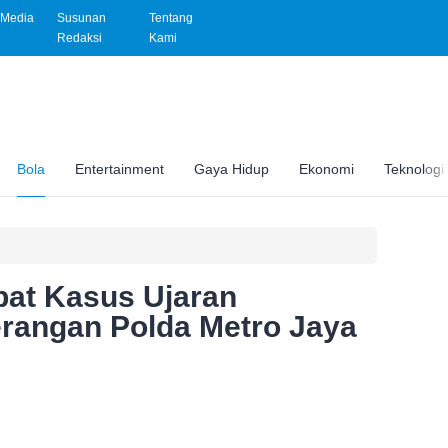
Media
Susunan
Tentang
Redaksi
Kami
Bola
Entertainment
Gaya Hidup
Ekonomi
Teknologi
bat Kasus Ujaran
erangan Polda Metro Jaya