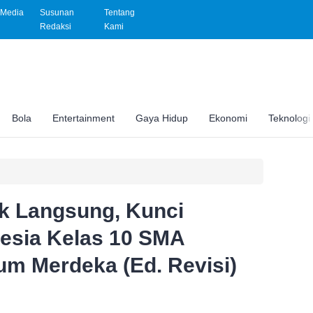
Media
Susunan
Tentang
Redaksi
Kami
Bola
Entertainment
Gaya Hidup
Ekonomi
Teknologi
ak Langsung, Kunci
esia Kelas 10 SMA
um Merdeka (Ed. Revisi)