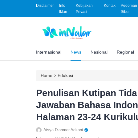
Disclaimer
Info
Kebijakan
Kontak
Pedoman 
Iklan
Privasi
Siber
Internasional
News
Nasional
Regional
›
Home
Edukasi
Penulisan Kutipan Tid
Jawaban Bahasa Indon
Halaman 23-24 Kurikul
Aisya Dianmar Adzani
.