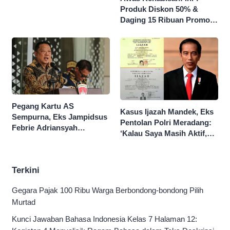
Produk Diskon 50% &
Daging 15 Ribuan Promo
Superindo yang Berakhir
Malam Ini
Pegang Kartu AS
Kasus Ijazah Mandek, Eks
Sempurna, Eks Jampidsus
Pentolan Polri Meradang:
Febrie Adriansyah
‘Kalau Saya Masih Aktif,
Kantongi Borok 9 Naga
Jokowi Saya Seret!’
Terkini
Gegara Pajak 100 Ribu Warga Berbondong-bondong Pilih
Murtad
Kunci Jawaban Bahasa Indonesia Kelas 7 Halaman 12: