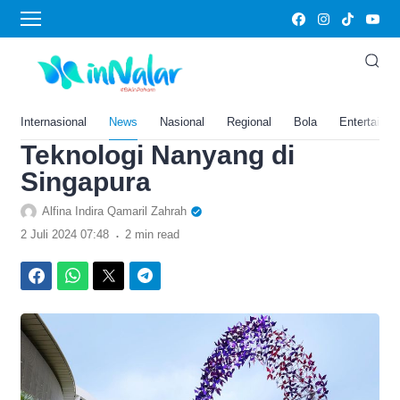
›
Home
Edukasi
Modal Masuknya Capai
Rp460 Juta, Intip Kehidupan
Mahasiswa di Universitas
Internasional
News
Nasional
Regional
Bola
Entertainm
Teknologi Nanyang di
Singapura
Alfina Indira Qamaril Zahrah
.
2 Juli 2024 07:48
2 min read
Facebook
WhatsApp
Twitter
Telegram