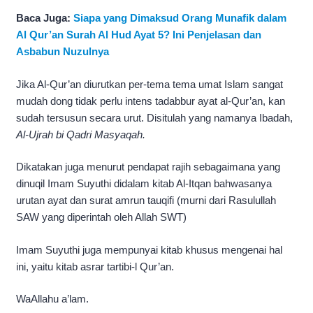
Baca Juga:
Siapa yang Dimaksud Orang Munafik dalam
Al Qur’an Surah Al Hud Ayat 5? Ini Penjelasan dan
Asbabun Nuzulnya
Jika Al-Qur’an diurutkan per-tema tema umat Islam sangat
mudah dong tidak perlu intens tadabbur ayat al-Qur’an, kan
sudah tersusun secara urut. Disitulah yang namanya Ibadah,
Al-Ujrah bi Qadri Masyaqah.
Dikatakan juga menurut pendapat rajih sebagaimana yang
dinuqil Imam Suyuthi didalam kitab Al-Itqan bahwasanya
urutan ayat dan surat amrun tauqifi (murni dari Rasulullah
SAW yang diperintah oleh Allah SWT)
Imam Suyuthi juga mempunyai kitab khusus mengenai hal
ini, yaitu kitab asrar tartibi-l Qur’an.
WaAllahu a’lam.