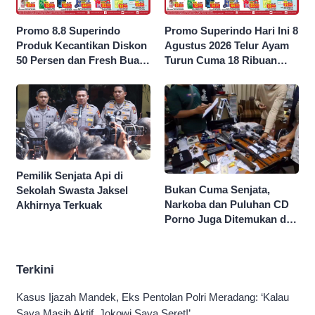
Promo 8.8 Superindo
Promo Superindo Hari Ini 8
Produk Kecantikan Diskon
Agustus 2026 Telur Ayam
50 Persen dan Fresh Buah
Turun Cuma 18 Ribuan
Potong Harga 45 Persen
10’S PCK hingga Diskon 50
Persen
Pemilik Senjata Api di
Bukan Cuma Senjata,
Sekolah Swasta Jaksel
Narkoba dan Puluhan CD
Akhirnya Terkuak
Porno Juga Ditemukan di
Sekolah Swasta Jaksel
Terkini
Kasus Ijazah Mandek, Eks Pentolan Polri Meradang: ‘Kalau
Saya Masih Aktif, Jokowi Saya Seret!’