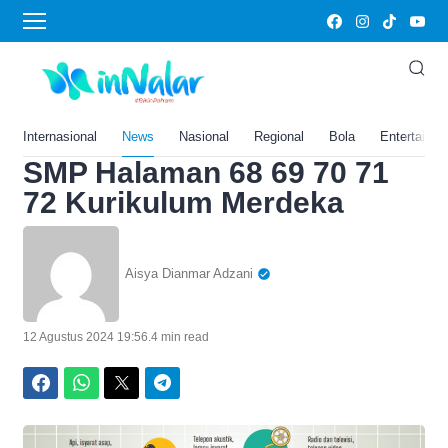
Home
›
Edukasi
Memahami Teks Rekon
Faktual, Kunci Jawaban
Bahasa Indonesia Kelas 9
Internasional
News
Nasional
Regional
Bola
Entertainm
SMP Halaman 68 69 70 71
72 Kurikulum Merdeka
Aisya Dianmar Adzani
12 Agustus 2024 19:56
.
4 min read
Facebook
WhatsApp
Twitter
Telegram