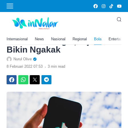
›
Home
Bola
Lucu dan Kocak, 5 Akun
TikTok Ini Wajib Banget
Kamu Pantengin, Dijamin
Internasional
News
Nasional
Regional
Bola
Entertainm
Bikin Ngakak
Nurul Olive
.
8 Februari 2022 07:53
3 min read
Facebook
WhatsApp
Twitter
Telegram