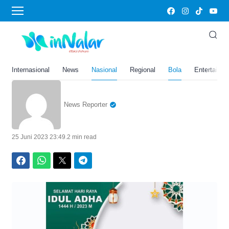
Home
›
Bola
Link Twibbon Hari Raya Idul
Adha 2023, Meriahkan
dengan Semangat Berbagi!
Internasional
News
Nasional
Regional
Bola
Entertainm
News Reporter
25 Juni 2023 23:49
.
2 min read
Facebook
WhatsApp
Twitter
Telegram