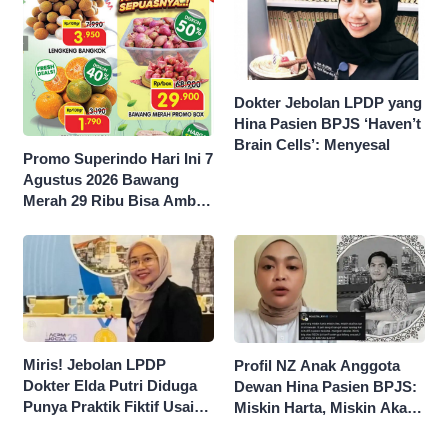
Dokter Jebolan LPDP yang
Hina Pasien BPJS ‘Haven’t
Brain Cells’: Menyesal
Promo Superindo Hari Ini 7
Agustus 2026 Bawang
Merah 29 Ribu Bisa Ambil
dan Isi Sepuasnya Diskon
50 Persen
Miris! Jebolan LPDP
Profil NZ Anak Anggota
Dokter Elda Putri Diduga
Dewan Hina Pasien BPJS:
Punya Praktik Fiktif Usai
Miskin Harta, Miskin Akal
Hina Pasien BPJS
Pengen Diistimewain!