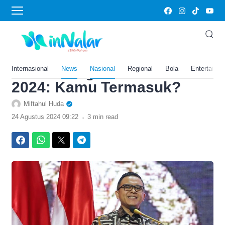
›
Home
Nasional
Keputusan Terbaru! Semua
Tenaga Honorer Kategori Ini
Batal Diangkat Jadi PPPK
Internasional
News
Nasional
Regional
Bola
Entertainm
2024: Kamu Termasuk?
Miftahul Huda
.
24 Agustus 2024 09:22
3 min read
Facebook
WhatsApp
Twitter
Telegram