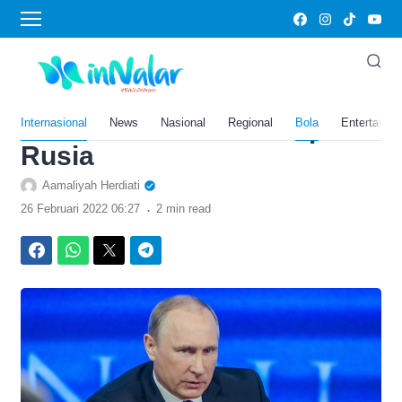
›
Home
Bola
Ini Alasan Mengapa
Vladimir Putin Menjadi
Presiden Seumur Hidup
Internasional
News
Nasional
Regional
Bola
Entertainm
Rusia
Aamaliyah Herdiati
.
26 Februari 2022 06:27
2 min read
Facebook
WhatsApp
Twitter
Telegram