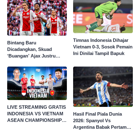
2026
Timnas Indonesia Dihajar
Bintang Baru
Vietnam 0-3, Sosok Pemain
Dicadangkan, Skuad
Ini Dinilai Tampil Bapuk
‘Buangan’ Ajax Justru
Menggila di Eropa
LIVE STREAMING GRATIS
INDONESIA VS VIETNAM
Hasil Final Piala Dunia
ASEAN CHAMPIONSHIP
2026: Spanyol Vs
HYUNDAI CUP 2026
Argentina Babak Pertama
0-0