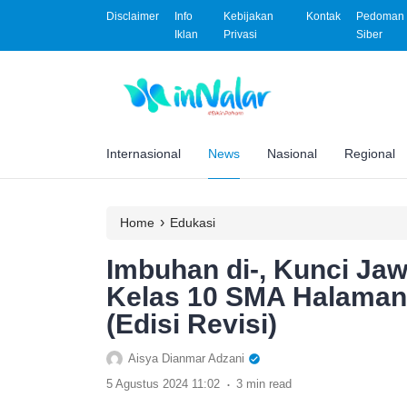
Disclaimer
Info
Kebijakan
Kontak
Pedoman 
Iklan
Privasi
Siber
Internasional
News
Nasional
Regional
›
Home
Edukasi
Imbuhan di-, Kunci Ja
Kelas 10 SMA Halaman
(Edisi Revisi)
Aisya Dianmar Adzani
.
5 Agustus 2024 11:02
3 min read