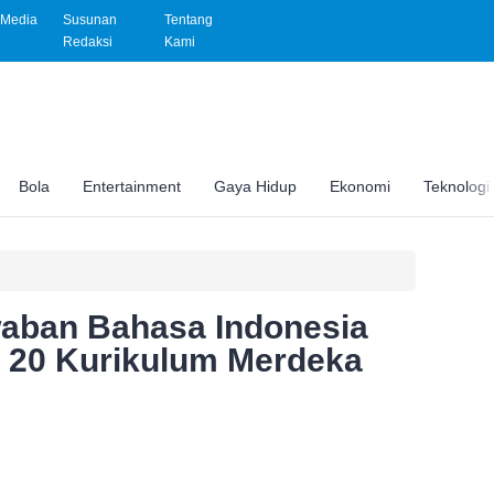
Media
Susunan
Tentang
Redaksi
Kami
Bola
Entertainment
Gaya Hidup
Ekonomi
Teknologi
waban Bahasa Indonesia
 20 Kurikulum Merdeka