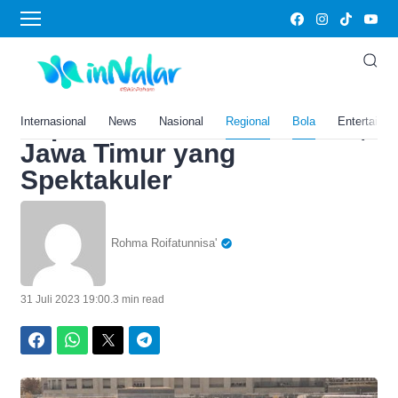
Home
›
Bola
Hotel Mewah Ini Punya
Sauna Seperti Jepang? Intip
Top 3 Hotel Terbaik di Batu,
Internasional
News
Nasional
Regional
Bola
Entertainm
Jawa Timur yang
Spektakuler
Rohma Roifatunnisa'
31 Juli 2023 19:00
.
3 min read
Facebook
WhatsApp
Twitter
Telegram