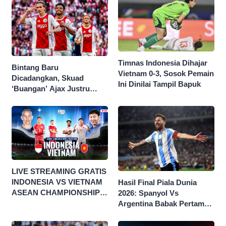
Timnas Indonesia Dihajar
Bintang Baru
Vietnam 0-3, Sosok Pemain
Dicadangkan, Skuad
Ini Dinilai Tampil Bapuk
‘Buangan’ Ajax Justru
Menggila di Eropa
LIVE STREAMING GRATIS
INDONESIA VS VIETNAM
Hasil Final Piala Dunia
ASEAN CHAMPIONSHIP
2026: Spanyol Vs
HYUNDAI CUP 2026
Argentina Babak Pertama
0-0