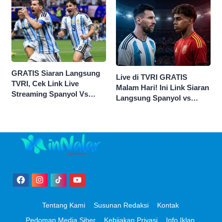
GRATIS Siaran Langsung
Live di TVRI GRATIS
TVRI, Cek Link Live
Malam Hari! Ini Link Siaran
Streaming Spanyol Vs
Langsung Spanyol vs
Argentina di Sini Final
Argentina di Final Piala
Piala Dunia 2026
Dunia 2026
Tentang Kami
Susunan Redaksi
Kontak
Pedoman Media Siber
Kebijakan Privasi
Info Iklan