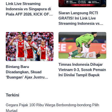
Link Live Streaming
Indonesia vs Singapura di
Siaran Langsung RCTI
Piala AFF 2026, KICK OFF
GRATIS! Ini Link Live
20.00 WIB
Streaming Indonesia vs
Singapura di Piala AFF
2026
Timnas Indonesia Dihajar
Bintang Baru
Vietnam 0-3, Sosok Pemain
Dicadangkan, Skuad
Ini Dinilai Tampil Bapuk
‘Buangan’ Ajax Justru
Menggila di Eropa
Terkini
Gegara Pajak 100 Ribu Warga Berbondong-bondong Pilih
Murtad