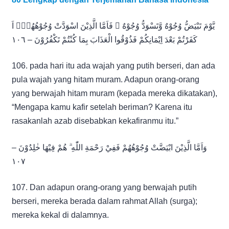
يَّوْمَ تَبْيَضُّ وُجُوْهٌ وَّتَسْوَدُّ وُجُوْهٌ ۚ فَاَمَّا الَّذِيْنَ اسْوَدَّتْ وُجُوْهُهُمْۗ اَ
كَفَرْتُمْ بَعْدَ اِيْمَانِكُمْ فَذُوْقُوا الْعَذَابَ بِمَا كُنْتُمْ تَكْفُرُوْنَ – ١٠٦
106. pada hari itu ada wajah yang putih berseri, dan ada
pula wajah yang hitam muram. Adapun orang-orang
yang berwajah hitam muram (kepada mereka dikatakan),
“Mengapa kamu kafir setelah beriman? Karena itu
rasakanlah azab disebabkan kekafiranmu itu.”
وَاَمَّا الَّذِيْنَ ابْيَضَّتْ وُجُوْهُهُمْ فَفِيْ رَحْمَةِ اللّٰهِ ۗ هُمْ فِيْهَا خٰلِدُوْنَ –
١٠٧
107. Dan adapun orang-orang yang berwajah putih
berseri, mereka berada dalam rahmat Allah (surga);
mereka kekal di dalamnya.