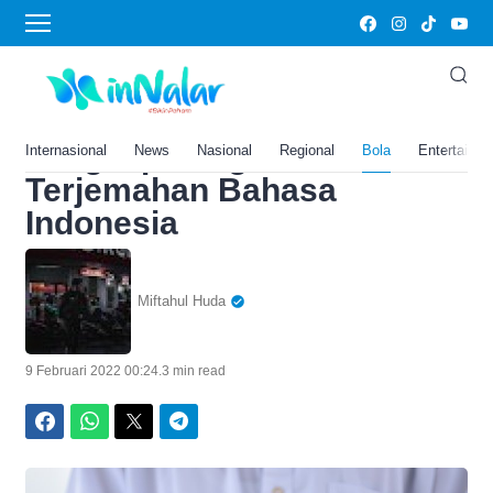
Home
›
Al Quran
Al Quran Surah Ali Imran
Ayat 101 Sampai 110
Lengkap dengan
Internasional
News
Nasional
Regional
Bola
Entertainm
Terjemahan Bahasa
Indonesia
Miftahul Huda
9 Februari 2022 00:24
.
3 min read
Facebook
WhatsApp
Twitter
Telegram