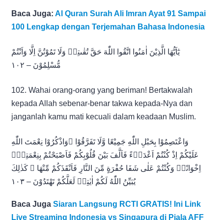
Baca Juga:
Al Quran Surah Ali Imran Ayat 91 Sampai
100 Lengkap dengan Terjemahan Bahasa Indonesia
يٰٓاَيُّهَا الَّذِيْنَ اٰمَنُوا اتَّقُوا اللّٰهَ حَقَّ تُقٰىتِهٖ وَلَا تَمُوْتُنَّ اِلَّا وَاَنْتُمْ
مُّسْلِمُوْنَ – ١٠٢
102. Wahai orang-orang yang beriman! Bertakwalah
kepada Allah sebenar-benar takwa kepada-Nya dan
janganlah kamu mati kecuali dalam keadaan Muslim.
وَاعْتَصِمُوْا بِحَبْلِ اللّٰهِ جَمِيْعًا وَّلَا تَفَرَّقُوْا ۖوَاذْكُرُوْا نِعْمَتَ اللّٰهِ
عَلَيْكُمْ اِذْ كُنْتُمْ اَعْدَاۤءً فَاَلَّفَ بَيْنَ قُلُوْبِكُمْ فَاَصْبَحْتُمْ بِنِعْمَتِهٖٓ
اِخْوَانًاۚ وَكُنْتُمْ عَلٰى شَفَا حُفْرَةٍ مِّنَ النَّارِ فَاَنْقَذَكُمْ مِّنْهَا ۗ كَذٰلِكَ
يُبَيِّنُ اللّٰهُ لَكُمْ اٰيٰتِهٖ لَعَلَّكُمْ تَهْتَدُوْنَ – ١٠٣
Baca Juga
Siaran Langsung RCTI GRATIS! Ini Link
Live Streaming Indonesia vs Singapura di Piala AFF