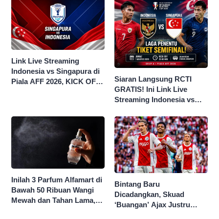
Link Live Streaming
Indonesia vs Singapura di
Siaran Langsung RCTI
Piala AFF 2026, KICK OFF
GRATIS! Ini Link Live
20.00 WIB
Streaming Indonesia vs
Singapura di Piala AFF
2026
Inilah 3 Parfum Alfamart di
Bintang Baru
Bawah 50 Ribuan Wangi
Dicadangkan, Skuad
Mewah dan Tahan Lama,
‘Buangan’ Ajax Justru
Nggak Kalah Sama Parfum
Menggila di Eropa