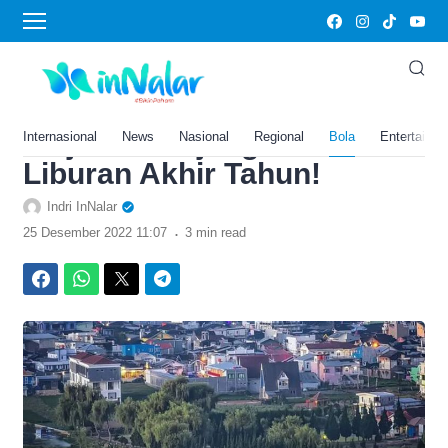
›
Home
Bola
5 Destinasi Wisata Hits di
Banjarnegara Jawa Tengah,
Wajib DiKunjungi Saat
Internasional
News
Nasional
Regional
Bola
Entertainm
Liburan Akhir Tahun!
Indri InNalar
.
25 Desember 2022 11:07
3 min read
Facebook
WhatsApp
Twitter
Telegram