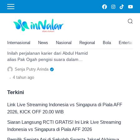
Unyil
Abdul Hamid Alias Pak Ogah Si
Unyil Meninggal Dunia, Inilah
Perjalanan Karier yang Telah
Internasional
News
Nasional
Regional
Bola
Entertainm
Ditoreh Semasa Hidup
Inilah perjalanan karier dari Abdul Hamid
alias Pak Ogah pengisi suara dalam
serial Si Unyil yang ditoreh semasa
Senja Putry Arinda
hidupnya.
.
4 tahun
ago
Terkini
Link Live Streaming Indonesia vs Singapura di Piala AFF
2026, KICK OFF 20.00 WIB
Siaran Langsung RCTI GRATIS! Ini Link Live Streaming
Indonesia vs Singapura di Piala AFF 2026
Pemilik Senjata Api di Sekolah Swasta Jaksel Akhirnya