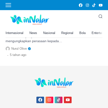
ucapan Hari Valentine
Jangan Bingung, Ini 10 Ucapan
Romantis Hari Valentine 2022
Bahasa Inggris dan Terjemahan
Internasional
News
Nasional
Regional
Bola
Entertainm
Tak usah bingung memilih kata untuk
mengungkapkan perasaan kepada
pacar. Ini 10 ucapan Hari Valentine 2022
Nurul Olive
dalam bahasa Inggris.
.
5 tahun
ago