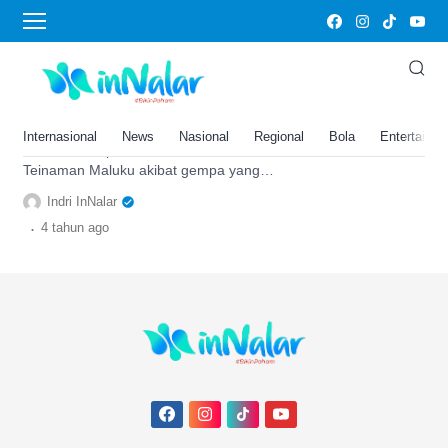
Tanimbar
Heboh! Pulau Baru Tiba-Tiba
Muncul Usai Gempa Maluku,
Warga Sekitar Panik
Internasional
News
Nasional
Regional
Bola
Entertainm
Kemunculan pulau baru di Desa
Teinaman Maluku akibat gempa yang
melanda, membuat warga panik dan
Indri InNalar
melakukan hal ini. Berikut selengkapnya
.
4 tahun
ago