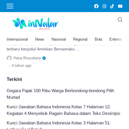
single terbaru rizky febian
Rizky Febian Kembali Keluarkan
Single Terbaru yang Bertajuk
‘Aminlah Bersamaku’
Internasional
News
Nasional
Regional
Bola
Entertainm
Rizky Febian akan mengeluarkan single
terbaru berjudul Aminkan Bersamaku.
Berikut informasi mengenai lagu, arti
Hana Rosydiana
lagu, dan juga video klipnya
.
4 tahun
ago
Terkini
Gegara Pajak 100 Ribu Warga Berbondong-bondong Pilih
Murtad
Kunci Jawaban Bahasa Indonesia Kelas 7 Halaman 12:
Kegiatan 4 Menyelisik Ragam Bahasa dalam Teks Deskripsi
Kunci Jawaban Bahasa Indonesia Kelas 3 Halaman 51: