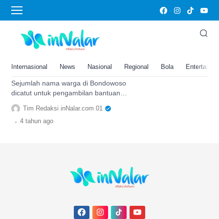
pupuk subsidi
Bantuan Pupuk Subsidi di
Bondowoso Pesanan Siapa?
Kok, Nama Warga Dicatut Tapi
Internasional
News
Nasional
Regional
Bola
Entertainm
Ngaku Belum Pernah Dapat
Sejumlah nama warga di Bondowoso
dicatut untuk pengambilan bantuan
pupuk subsidi, tapi masyarakat mengaku
Tim Redaksi inNalar.com 01
belum pernah dapat pupuk subsidi.
.
4 tahun
ago