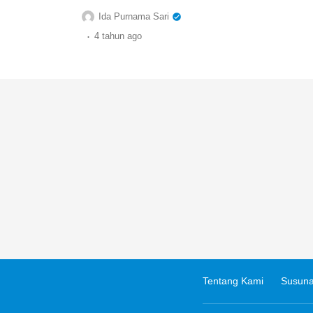
Ida Purnama Sari
.
4 tahun
ago
Tentang Kami
Susuna