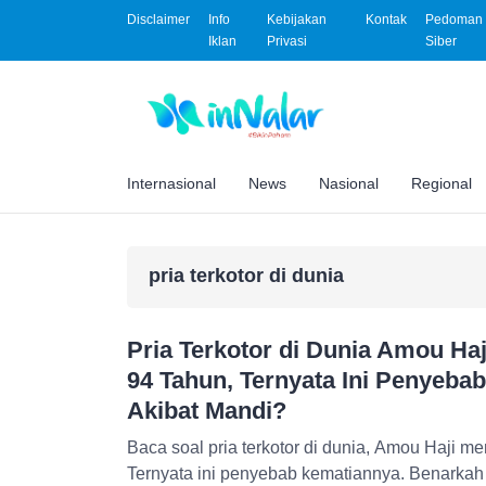
Disclaimer
Info
Kebijakan
Kontak
Pedoman 
Iklan
Privasi
Siber
Internasional
News
Nasional
Regional
pria terkotor di dunia
Pria Terkotor di Dunia Amou Haj
94 Tahun, Ternyata Ini Penyeba
Akibat Mandi?
Baca soal pria terkotor di dunia, Amou Haji me
Ternyata ini penyebab kematiannya. Benarkah