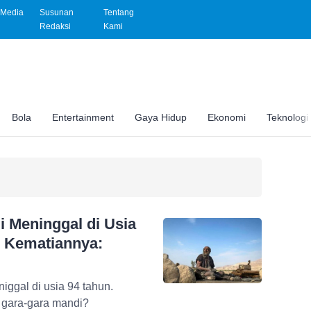
Media
Susunan
Tentang
Redaksi
Kami
Bola
Entertainment
Gaya Hidup
Ekonomi
Teknologi
i Meninggal di Usia
b Kematiannya:
niggal di usia 94 tahun.
 gara-gara mandi?