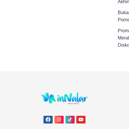
Akhir
Buka
Porno
Promo
Merah
Disk