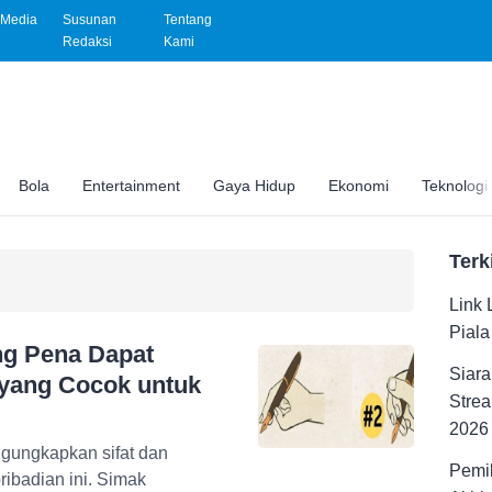
Media
Susunan
Tentang
Redaksi
Kami
Bola
Entertainment
Gaya Hidup
Ekonomi
Teknologi
Terk
Link 
Pial
ng Pena Dapat
Siara
 yang Cocok untuk
Strea
2026
gungkapkan sifat dan
Pemil
ribadian ini. Simak