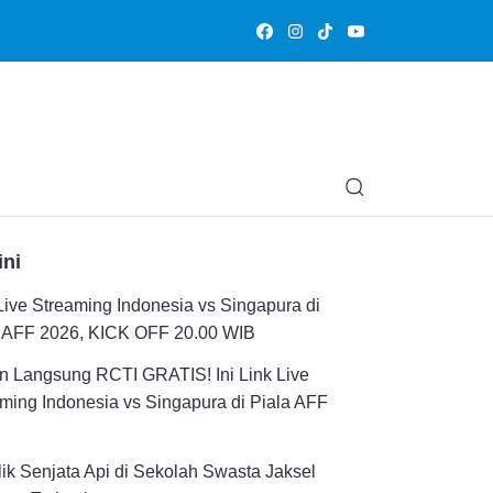
Olahraga
Hiburan
Muslimpedia
Edukasi
Opini & Ce
ini
Live Streaming Indonesia vs Singapura di
a AFF 2026, KICK OFF 20.00 WIB
n Langsung RCTI GRATIS! Ini Link Live
ming Indonesia vs Singapura di Piala AFF
ik Senjata Api di Sekolah Swasta Jaksel