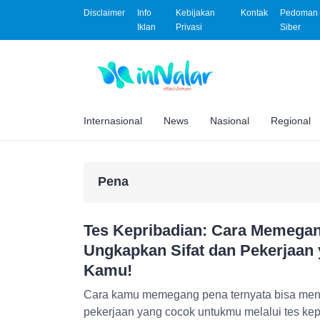
Disclaimer
Info
Kebijakan
Kontak
Pedoman 
Iklan
Privasi
Siber
Internasional
News
Nasional
Regional
Pena
Tes Kepribadian: Cara Memega
Ungkapkan Sifat dan Pekerjaan
Kamu!
Cara kamu memegang pena ternyata bisa men
pekerjaan yang cocok untukmu melalui tes kep