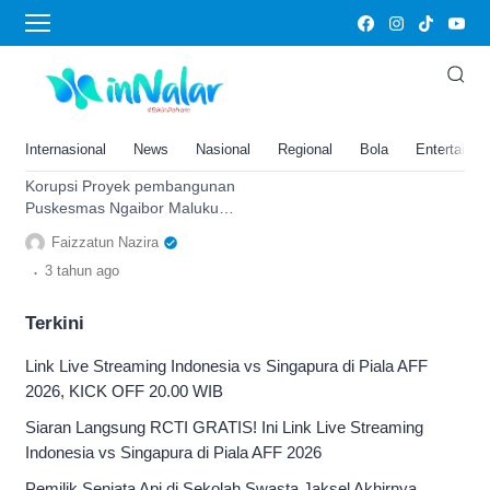
Pelayanan kesehatan
Kucuran Anggaran Rp5,7 Miliar,
Pembangunan Pusat Layanan
Kesehatan di Maluku Tak Pernah
Internasional
News
Nasional
Regional
Bola
Entertainm
Dikerjakan, Mangkrak
Korupsi Proyek pembangunan
Puskesmas Ngaibor Maluku
anggarannya Rp 5,75 miliar negara rugi
Faizzatun Nazira
Rp 1,7 miliar akibat tidak sesuai kontrak
.
3 tahun
ago
Terkini
Link Live Streaming Indonesia vs Singapura di Piala AFF
2026, KICK OFF 20.00 WIB
Siaran Langsung RCTI GRATIS! Ini Link Live Streaming
Indonesia vs Singapura di Piala AFF 2026
Pemilik Senjata Api di Sekolah Swasta Jaksel Akhirnya