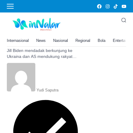
Olena Zelensky
Jill Biden Mendadak Berkunjung
ke Ukraina Bertemu Olena
Zelensky, AS Dukung Rakyat
Internasional
News
Nasional
Regional
Bola
Entertainm
Ukraina
Jill Biden mendadak berkunjung ke
Ukraina dan AS mendukung rakyat
Ukraina. Ia datang pada peringatan Hari
Ibu. Simak selengkapnya disini
Yudi Saputra