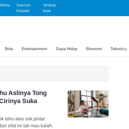
Media
Susunan
Tentang
Redaksi
Kami
Bola
Entertainment
Gaya Hidup
Ekonomi
Teknologi
hu Aslinya Tong
Cirinya Suka
k tahu atau sok pintar
i sifat ini tak mau kalah.