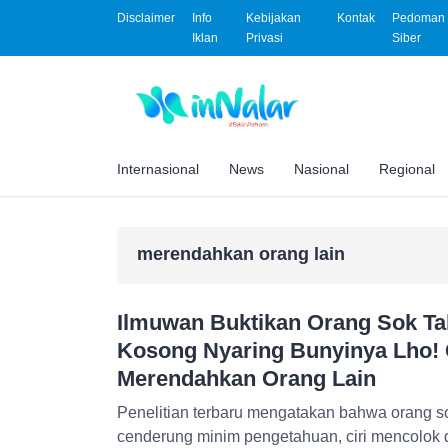
Disclaimer
Info
Kebijakan
Kontak
Pedoman 
Iklan
Privasi
Siber
Internasional
News
Nasional
Regional
merendahkan orang lain
Ilmuwan Buktikan Orang Sok Ta
Kosong Nyaring Bunyinya Lho! 
Merendahkan Orang Lain
Penelitian terbaru mengatakan bahwa orang so
cenderung minim pengetahuan, ciri mencolok dar