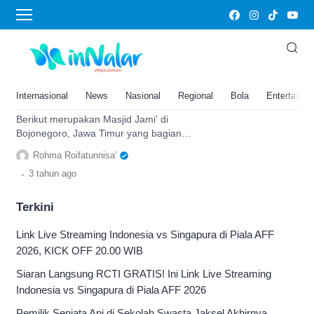
masjid jami’
Telah Berdiri Selama 3 Abad,
Masjid Jami’ di Bojonegoro
Jawa Timur Ini Mampu Tampung
Internasional
News
Nasional
Regional
Bola
Entertainm
Jamaah hingga 700 Orang
Berikut merupakan Masjid Jami' di
Bojonegoro, Jawa Timur yang bagian
dalamnya mampu menampung hingga
Rohma Roifatunnisa'
700 orang. Termasuk masjid legend.
.
3 tahun
ago
Terkini
Link Live Streaming Indonesia vs Singapura di Piala AFF
2026, KICK OFF 20.00 WIB
Siaran Langsung RCTI GRATIS! Ini Link Live Streaming
Indonesia vs Singapura di Piala AFF 2026
Pemilik Senjata Api di Sekolah Swasta Jaksel Akhirnya