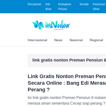
Disclaimer
Info
Kebijakan
Kontak
Pedoman 
Iklan
Privasi
Siber
Internasional
News
Nasional
Regional
link gratis nonton Preman Pensiun 
Link Gratis Nonton Preman Pens
Secara Online : Bang Edi Mera
Perang ?
Ini link gratis nonton Preman Pensiun 6 malam 
merasa aman sementara Cecep siap perang ? c