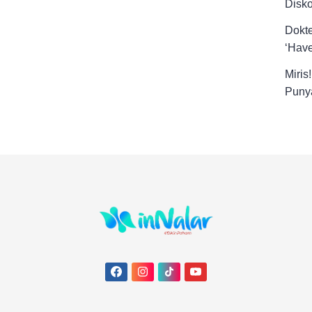
Disk
Dokt
‘Have
Miris
Punya