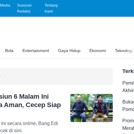
Media
Susunan
Tentang
Redaksi
Kami
Bola
Entertainment
Gaya Hidup
Ekonomi
Teknologi
Terk
6
Pemil
Akhir
iun 6 Malam Ini
Buka
sa Aman, Cecep Siap
Porno
Promo
ini secara online, Bang Edi
Merah
ek di sini.