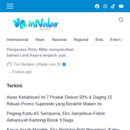
Lesti Kejora terjatuh usai serang Rizky Billar
Bukan Dibanting, Lesti Kejora
Terjatuh Usai Serang Rizky
Billar Terlebih Dahulu, Begini
Internasional
News
Nasional
Regional
Bola
Entertainm
Kronologinya
Pengacara Rizky Billar menyebutkan
bahwa Lesti Kejora terjatuh usai
menyerang suaminya, bukan dibanting
Tim Redaksi inNalar.com 02
seperti diberitakan selama ini.
.
4 tahun
ago
Terkini
Awas Kehabisan! Ini 7 Produk Diskon 50% & Daging 15
Ribuan Promo Superindo yang Berakhir Malam Ini
Pegang Kartu AS Sempurna, Eks Jampidsus Febrie
Adriansyah Kantongi Borok 9 Naga
Kasus Ijazah Mandek, Eks Pentolan Polri Meradang: ‘Kalau