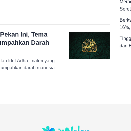
Merad
Seret
Berks
16%, 
Pekan Ini, Tema
Tingg
numpahkan Darah
dan 
ah Idul Adha, materi yang
menumpahkan darah manusia.