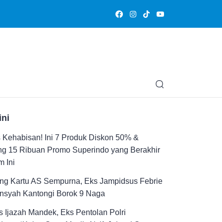
Olahraga
Hiburan
Muslimpedia
Edukasi
Opini & Ce
ini
Kehabisan! Ini 7 Produk Diskon 50% &
ng 15 Ribuan Promo Superindo yang Berakhir
 Ini
ng Kartu AS Sempurna, Eks Jampidsus Febrie
ansyah Kantongi Borok 9 Naga
 Ijazah Mandek, Eks Pentolan Polri