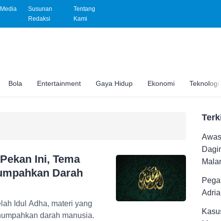
Media
Susunan
Tentang
Redaksi
Kami
Bola
Entertainment
Gaya Hidup
Ekonomi
Teknologi
Terk
Awas 
Dagi
Pekan Ini, Tema
Malam
numpahkan Darah
Pega
Adri
ah Idul Adha, materi yang
Kasus
menumpahkan darah manusia.