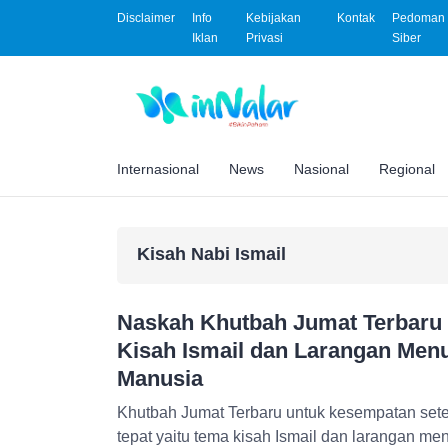
Disclaimer
Info
Kebijakan
Kontak
Pedoman 
Iklan
Privasi
Siber
Internasional
News
Nasional
Regional
Kisah Nabi Ismail
Naskah Khutbah Jumat Terbaru 
Kisah Ismail dan Larangan Me
Manusia
Khutbah Jumat Terbaru untuk kesempatan setel
tepat yaitu tema kisah Ismail dan larangan 