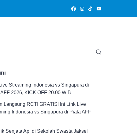
Olahraga
Hiburan
Muslimpedia
Edukasi
Opini & Ce
ini
Live Streaming Indonesia vs Singapura di
a AFF 2026, KICK OFF 20.00 WIB
n Langsung RCTI GRATIS! Ini Link Live
ming Indonesia vs Singapura di Piala AFF
ik Senjata Api di Sekolah Swasta Jaksel