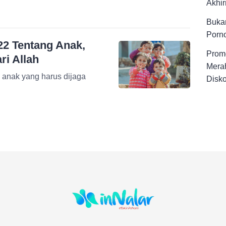
Akhir
Buka
Porno
22 Tentang Anak,
Promo
i Allah
Merah
g anak yang harus dijaga
Disk