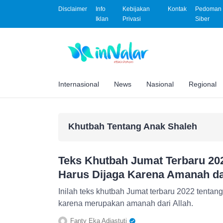
Disclaimer
Info
Kebijakan
Kontak
Pedoman 
Iklan
Privasi
Siber
Internasional
News
Nasional
Regional
Khutbah Tentang Anak Shaleh
Teks Khutbah Jumat Terbaru 20
Harus Dijaga Karena Amanah dar
Inilah teks khutbah Jumat terbaru 2022 tentan
karena merupakan amanah dari Allah.
Fanty Eka Adiastuti