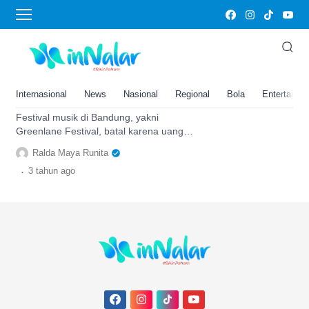
Greenlane festival
Festival Musik Greenlane di
Bandung Batal, Duit Acara Kena
Tilep Rp1,5 M untuk Foya-foya
Internasional
News
Nasional
Regional
Bola
Entertainm
dan…
Festival musik di Bandung, yakni
Greenlane Festival, batal karena uang
investasi sebesar Rp1,5 miliar ditilep
Ralda Maya Runita
oleh panitia.
.
3 tahun
ago