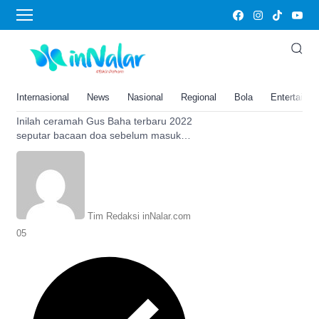
doa sebelum masuk rumah
Ceramah Gus Baha Terbaru
2022, Baca Doa Ini Sebelum
Masuk Rumah Agar Rezeki
Internasional
News
Nasional
Regional
Bola
Entertainm
Selalu Lancar
Inilah ceramah Gus Baha terbaru 2022
seputar bacaan doa sebelum masuk
rumah yang bisa membuat rezeki lancar.
Bagaimana bacaan doanya?
Tim Redaksi inNalar.com
05