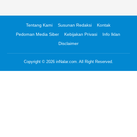
Tentang Kami
Susunan Redaksi
Kontak
Pedoman Media Siber
Kebijakan Privasi
Info Iklan
Disclaimer
Copyright © 2026
inNalar.com
. All Right Reserved.