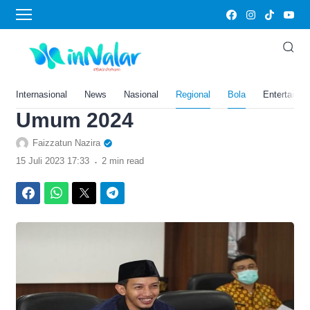
›
Home
Bola
Jadi Sorotan! Daerah
Jember Telan Dana Hingga
200 Miliar untuk Pemilhan
Internasional
News
Nasional
Regional
Bola
Entertainm
Umum 2024
Faizzatun Nazira
.
15 Juli 2023 17:33
2 min read
Facebook
WhatsApp
Twitter
Telegram