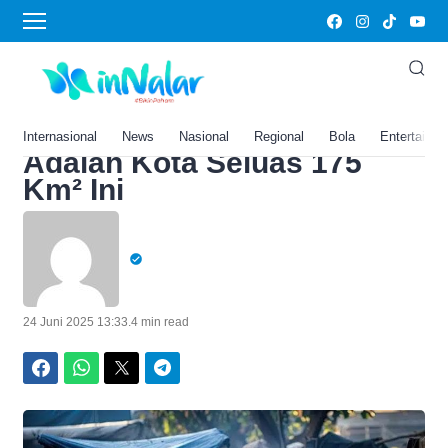
Home
›
7 Daerah dengan Penduduk
Miskin Terbanyak di
Sulawesi Selatan, Juaranya
Internasional
News
Nasional
Regional
Bola
Entertainm
Adalah Kota Seluas 175
Km² Ini
24 Juni 2025 13:33
.
4 min read
Facebook
WhatsApp
Twitter
Telegram